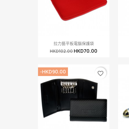
快速查看

拉力藝平板電腦保護袋
HKD70.00
HKD102.00
-HKD90.00
favorite_border