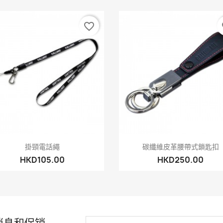
favorite_border
fa
快速查看
快速查看


掛頸電話繩
碳纖維皮革腰帶式鎖匙扣
HKD105.00
HKD250.00
消息和促销