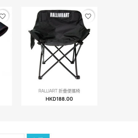
vorite_border
favorite_border
快速查看

RALLIART 折疊便攜椅
HKD188.00