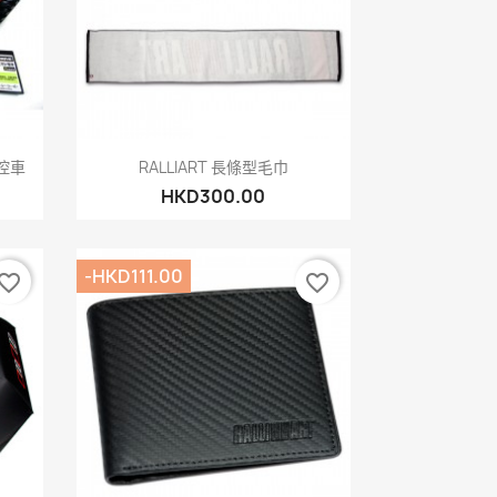
快速查看

遙控車
RALLIART 長條型毛巾
HKD300.00
-HKD111.00
vorite_border
favorite_border