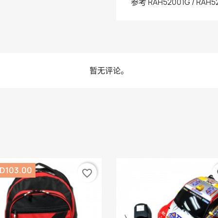
参考
RAH52001G / RAH5
暂无评论。
D103.00
favorite_border
fa