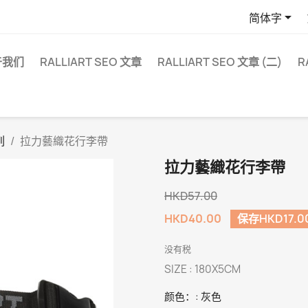

简体字
于我们
RALLIART SEO 文章
RALLIART SEO 文章 (二)
R
列
拉力藝織花行李帶
拉力藝織花行李帶
HKD57.00
HKD40.00
保存HKD17.0
没有税
SIZE : 180X5CM
颜色：: 灰色