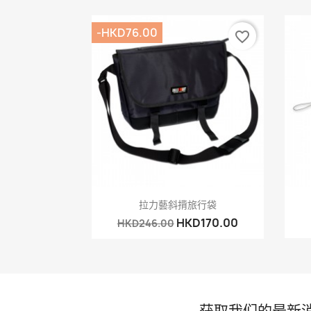
-HKD76.00
favorite_border
快速查看

拉力藝斜揹旅行袋
HKD170.00
HKD246.00
获取我们的最新