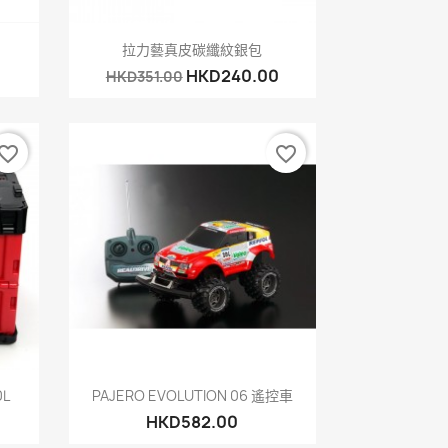
快速查看

拉力藝真皮碳纖紋銀包
HKD240.00
HKD351.00
vorite_border
favorite_border
快速查看

0L
PAJERO EVOLUTION 06 遙控車
HKD582.00