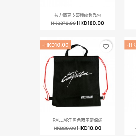
快速查看

拉力藝真皮碳纖紋鎖匙包
HKD180.00
HKD270.00
-HKD10.00
-HK
favorite_border
快速查看

RALLIART 黑色兩用環保袋
HKD10.00
HKD20.00