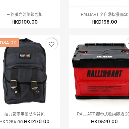
快速查看
快速查看


三菱激光射筆鎖匙扣
RALLIART 全自動摺疊雨傘
HKD100.00
HKD138.00
D84.00
favorite_border
fa
快速查看
快速查看


拉力藝兩用單雙肩背包
RALLIART 摺疊式收納膠箱 2
HKD170.00
HKD520.00
HKD254.00