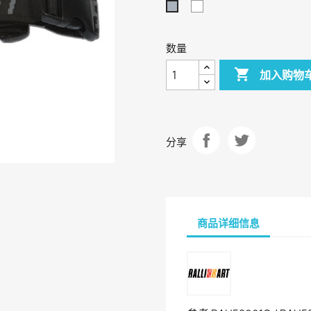
白
灰
色
色
数量

加入购物
分享
商品详细信息